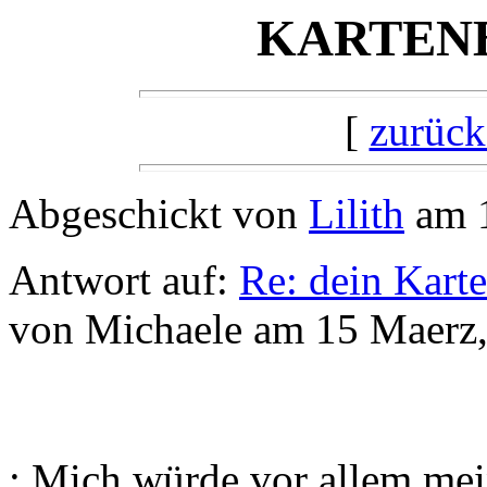
KARTENB
[
zurück
Abgeschickt von
Lilith
am 1
Antwort auf:
Re: dein Kart
von Michaele am 15 Maerz,
: Mich würde vor allem mei