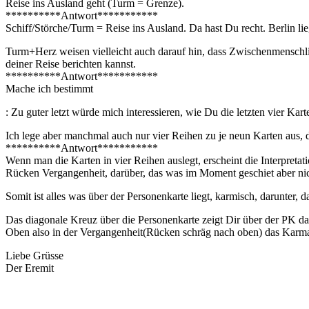
Reise ins Ausland geht (Turm = Grenze).
**********Antwort***********
Schiff/Störche/Turm = Reise ins Ausland. Da hast Du recht. Berlin 
Turm+Herz weisen vielleicht auch darauf hin, dass Zwischenmenschli
deiner Reise berichten kannst.
**********Antwort***********
Mache ich bestimmt
: Zu guter letzt würde mich interessieren, wie Du die letzten vier Kart
Ich lege aber manchmal auch nur vier Reihen zu je neun Karten aus, 
**********Antwort***********
Wenn man die Karten in vier Reihen auslegt, erscheint die Interpretat
Rücken Vergangenheit, darüber, das was im Moment geschiet aber nich
Somit ist alles was über der Personenkarte liegt, karmisch, darunter, d
Das diagonale Kreuz über die Personenkarte zeigt Dir über der PK das
Oben also in der Vergangenheit(Rücken schräg nach oben) das Karma 
Liebe Grüsse
Der Eremit