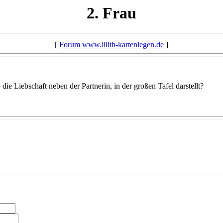
2. Frau
[
Forum www.lilith-kartenlegen.de
]
ie Liebschaft neben der Partnerin, in der großen Tafel darstellt?