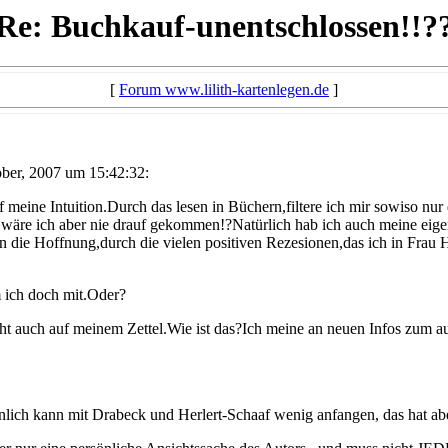
Re: Buchkauf-unentschlossen!!?
[
Forum www.lilith-kartenlegen.de
]
er, 2007 um 15:42:32:
uf meine Intuition.Durch das lesen in Büchern,filtere ich mir sowiso nu
wäre ich aber nie drauf gekommen!?Natürlich hab ich auch meine eig
en die Hoffnung,durch die vielen positiven Rezesionen,das ich in Frau
 ich doch mit.Oder?
teht auch auf meinem Zettel.Wie ist das?Ich meine an neuen Infos zum 
sönlich kann mit Drabeck und Herlert-Schaaf wenig anfangen, das hat ab