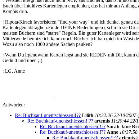
: Weisheit kriegt man auch nicht NUR aus Büchern, das ist imho imme
Buch über intuitives Kartenlegen empfehlen, das hat mir am Anfang, al
Kombis drin.
: Ripota/Kirsch favorisieren "find your way" und ich denke, genau das 
Kartenlegen abträglich.Finde DEINE Bedeutungen ( schreib sie Dir auf!
meisten Büchern sind "starre" Regeln. Ein guter Kartenleger wird s
Mittlerweile benutze ich kaum noch Bücher. Ich hab mich im Wust de
Wozu also noch 1000 andere Sachen pauken?
: Wenn Du irgendwann Karten legst und sie REDEN mit Dir, kaum daß 
Geduld und üben ;-)
: LG, Anne
Antworten:
Re: Buchkauf-unentschlossen!!??
Lilith
10:32:26 22/10/2007
(
Re: Buchkauf-unentschlossen!!??
artemis
11:20:44 22/
Re: Buchkauf-unentschlossen!!??
Sarah Jane Bri
Re: Buchkauf-unentschlossen!!??
Anne
10:37:58
Re: Buchkauf-unentschlossen!!??
artemis
2