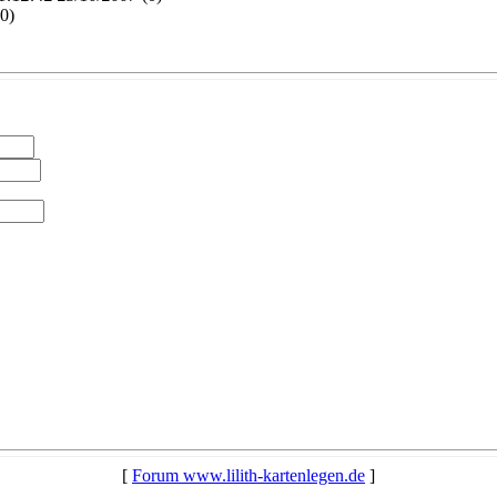
0)
[
Forum www.lilith-kartenlegen.de
]