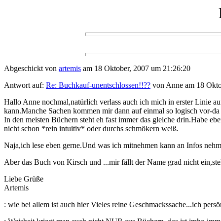
Abgeschickt von
artemis
am 18 Oktober, 2007 um 21:26:20
Antwort auf:
Re: Buchkauf-unentschlossen!!??
von Anne am 18 Oktob
Hallo Anne nochmal,natürlich verlass auch ich mich in erster Linie a
kann.Manche Sachen kommen mir dann auf einmal so logisch vor-da 
In den meisten Büchern steht eh fast immer das gleiche drin.Habe eb
nicht schon *rein intuitiv* oder durchs schmökern weiß.
Naja,ich lese eben gerne.Und was ich mitnehmen kann an Infos nehm
Aber das Buch von Kirsch und ...mir fällt der Name grad nicht ein,s
Liebe Grüße
Artemis
: wie bei allem ist auch hier Vieles reine Geschmackssache...ich per