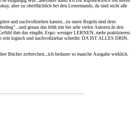
M eingängig sein...alternativ kann ich Dir Ripota/Kirsch mit ihrem
 okay, aber zu oberflächlich bei den Lenormands, da sind nicht alle
rspürst und nachvollziehen kannst...zu starre Regeln sind dem
eeling"...und genau das fehlt mir bei sehr vielen Autoren.In den
 Gefühl ihm das eingibt. Ergo: weniger LERNEN, mehr praktizieren.
ith rein logisch und nachvollziebar schreibt: DA IST ALLES DRIN.
über Bücher zerbrechen...ich bedaure so manche Ausgabe wirklich.