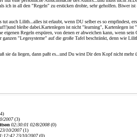
r nur eine persönliche Ansichtssache des Autors...und muss nicht JEDE
s ich in all den "Regeln" zu ersticken drohte, sehr geholfen. Biwer ist
tut auch Lilith...alles ist erlaubt, wenn DU selber es so empfindest, e
!)und bleibe dabei.Kartenlegen ist nicht "learning", Kartenlegen ist "f
eine eigenen Regeln erspüren, von denen er abweichen kann, wenn sein
r ganzen "Legesysteme" auf die große Tafel beschränkt, denn wie Lil
sie da liegen, dann paßt es...und Du wirst Dir den Kopf nicht mehr 
4)
10/2007
(
3)
ttson
02:30:01 02/8/2008
(
0)
 23/10/2007
(
1)
1:12:42 23/10/2007
(
0)