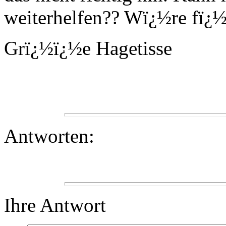
weiterhelfen?? Wï¿½re fï¿½
Grï¿½ï¿½e Hagetisse
Antworten:
Ihre Antwort