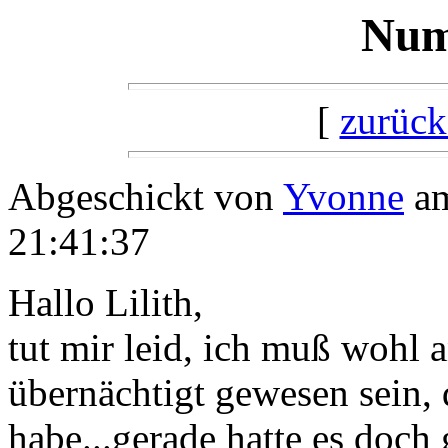
Num
[
zurück
Abgeschickt von
Yvonne
am
21:41:37
Hallo Lilith,
tut mir leid, ich muß wohl
übernächtigt gewesen sein, 
habe...gerade hatte es doch