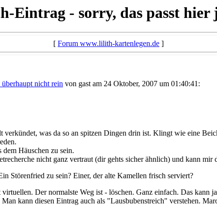
intrag - sorry, das passt hier 
[
Forum www.lilith-kartenlegen.de
]
 überhaupt nicht rein
von gast am 24 Oktober, 2007 um 01:40:41:
verkündet, was da so an spitzen Dingen drin ist. Klingt wie eine Beicht
reden.
us dem Häuschen zu sein.
etrecherche nicht ganz vertraut (dir gehts sicher ähnlich) und kann mir
n Störenfried zu sein? Einer, der alte Kamellen frisch serviert?
 virtuellen. Der normalste Weg ist - löschen. Ganz einfach. Das kann 
e. Man kann diesen Eintrag auch als "Lausbubenstreich" verstehen. Ma