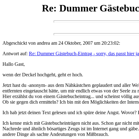
Re: Dummer Gästebuch-E
Abgeschickt von andrea am 24 Oktober, 2007 um 20:23:02:
Antwort auf:
Re: Dummer Gästebuch-Eintrag - sorry, das passt hier ja
Hallo Gast,
wenn der Deckel hochgeht, geht er hoch.
Jetzt hast du -anonym- aus dem Nähkästchen geplaudert und aller Welt 
entfernten eingetauscht hätte, um mir endlich etwas von der Seele zu 
Hier erzählst du von einem Gästebucheintrag... und scheinst völlig a
Ob sie gegen dich ermitteln? Ich bin mit den Möglichkeiten der Intern
Ich hab jetzt deinen Text gelesen und ich spüre deine Angst. Wovor? Ei
Ich kenne mich mit Gästebucheinträgen nicht aus. Schon gar nicht mit
Nachrede und ähnlich bösartiges Zeugs ist im Internet gang und gäb
andere Dinge als sachte Andeutungen von Mißbrauch.